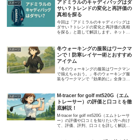
アドミラルのキャディバッグはダ
スポーツ
サい？トレンドの変化と再評価の
真相を探る
今回は「アドミラルのキャディバッグは
ダサい？トレンドの変化と再評価の真相
を探る」と題して解説します。ネットで
アドミラルを検索していると出てくる
「アドミラル キャディバッグ ダサ
い」というキーワード。気になりますよ
冬ウォーキングの服装はワークマ
スポーツ
ね。この疑惑の真相を、近年のゴルフ界
ンで！防寒レイヤー術とおすすめ
のトレンドや実際に使用したユーザーの
アイテム
口コミなどを分析して徹底解説します。
「冬のウォーキングの服装はワークマン
で揃えちゃおう。」冬のウォーキング服
装をワークマンで『効果的に』全身コー
デするポイントやメンズ・レディース別
おすすめアイテムと失敗しない防寒レイ
ヤリングをご紹介します。冬のウォーキ
M-tracer for golf mt520G（エム
スポーツ
ング初心者にも安心の詳しい内容です。
トレーサー）の評価と口コミを徹
底解説！
M-tracer for golf mt520G（エムトレーサ
ー）の評価や口コミを知りたい方へ向け
て、評価、評判、口コミを詳しく解説し
ます。またエムトレGolf2アプリの評判
や、他社スマートゴルフセンサーとM-