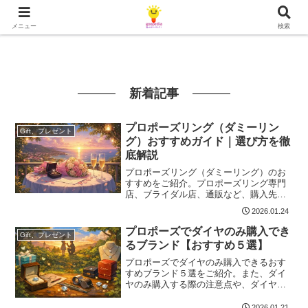
メニュー
検索
新着記事
プロポーズリング（ダミーリン
Gift、プレゼント
グ）おすすめガイド｜選び方を徹
底解説
プロポーズリング（ダミーリング）のお
すすめをご紹介。プロポーズリング専門
店、ブライダル店、通販など、購入先別
の注意点や失敗しない選び方を解説しま
2026.01.24
す。また、プロポーズリングを渡す意図
の上手な伝え方も具体的に解説するの
プロポーズでダイヤのみ購入でき
Gift、プレゼント
で、プロポーズリング（ダミーリング）
るブランド【おすすめ５選】
のおすすめを探しているあなたの疑問や
不安はこの記事で解消できるはずです。
プロポーズでダイヤのみ購入できるおす
すめブランド５選をご紹介。また、ダイ
ヤのみ購入する際の注意点や、ダイヤモ
ンドプロポーズの評判、ダイヤモンドの
選び方などを丁寧に解説します。プロポ
2026.01.21