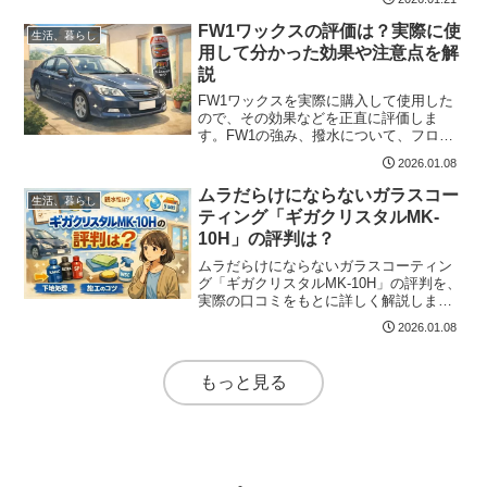
ーズでダイヤのみ購入できるブランドを
FW1ワックスの評価は？実際に使
お探しなら、ぜひ一読ください！
生活、暮らし
用して分かった効果や注意点を解
説
FW1ワックスを実際に購入して使用した
ので、その効果などを正直に評価しま
す。FW1の強み、撥水について、フロン
トガラス（外側、内側）への使用、ヘッ
2026.01.08
ドライト磨き、使える場所などを詳しく
解説。FW1ワックスを購入するか迷って
ムラだらけにならないガラスコー
生活、暮らし
いる人に、僕の評価が参考になれば幸い
ティング「ギガクリスタルMK-
です。
10H」の評判は？
ムラだらけにならないガラスコーティン
グ「ギガクリスタルMK-10H」の評判を、
実際の口コミをもとに詳しく解説しま
す。ギガクリスタルMK10Hの特徴や効
2026.01.08
果、失敗しないための施工手順、ギガク
リスタルをさらに効果的にする方法、施
工後に寿命を延ばすコツなどもまとめて
もっと見る
解説。ムラだらけにならないガラスコー
ティング「ギガクリスタルMK-10H」の評
判を知りたい人の最適解が見つかりま
す。