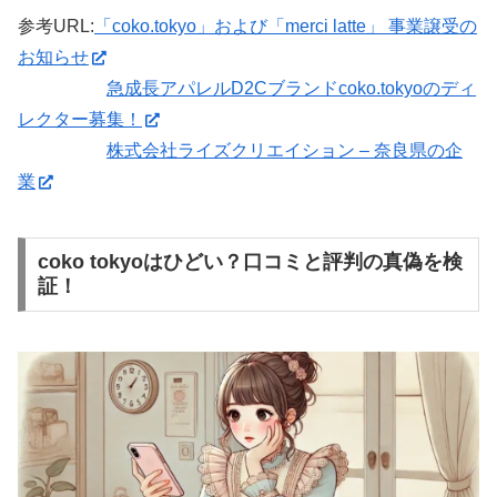
参考URL:
「coko.tokyo」および「merci latte」 事業譲受の
お知らせ
急成長アパレルD2Cブランドcoko.tokyoのディ
レクター募集！
株式会社ライズクリエイション – 奈良県の企
業
coko tokyoはひどい？口コミと評判の真偽を検
証！